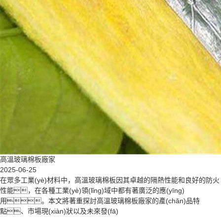
高溫玻璃棉板廠家
2025-06-25
在眾多工業(yè)材料中，高溫玻璃棉板因其卓越的隔熱性能和良好的防火
性能，在各種工業(yè)領(lǐng)域中都有著廣泛的應(yīng)
用。本文將著重探討高溫玻璃棉板廠家的產(chǎn)品特
點、市場現(xiàn)狀以及未來發(fā)