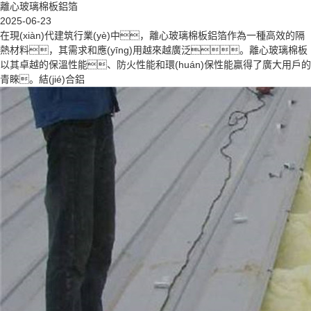
離心玻璃棉板鋁箔
2025-06-23
在現(xiàn)代建筑行業(yè)中，離心玻璃棉板鋁箔作為一種高效的隔
熱材料，其需求和應(yīng)用越來越廣泛。離心玻璃棉板
以其卓越的保溫性能、防火性能和環(huán)保性能贏得了廣大用戶的
青睞。結(jié)合鋁