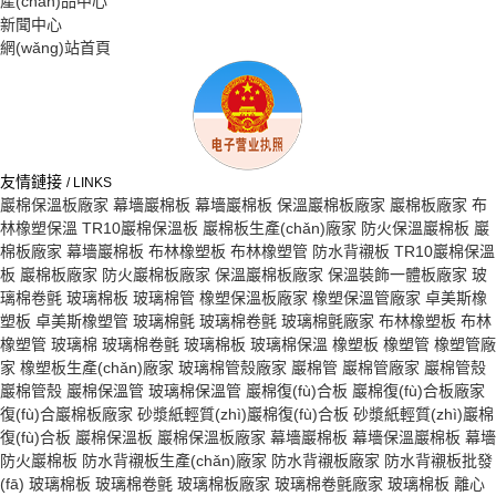
產(chǎn)品中心
新聞中心
網(wǎng)站首頁
友情鏈接
/ LINKS
巖棉保溫板廠家
幕墻巖棉板
幕墻巖棉板
保溫巖棉板廠家
巖棉板廠家
布
林橡塑保溫
TR10巖棉保溫板
巖棉板生產(chǎn)廠家
防火保溫巖棉板
巖
棉板廠家
幕墻巖棉板
布林橡塑板
布林橡塑管
防水背襯板
TR10巖棉保溫
板
巖棉板廠家
防火巖棉板廠家
保溫巖棉板廠家
保溫裝飾一體板廠家
玻
璃棉卷氈
玻璃棉板
玻璃棉管
橡塑保溫板廠家
橡塑保溫管廠家
卓美斯橡
塑板
卓美斯橡塑管
玻璃棉氈
玻璃棉卷氈
玻璃棉氈廠家
布林橡塑板
布林
橡塑管
玻璃棉
玻璃棉卷氈
玻璃棉板
玻璃棉保溫
橡塑板
橡塑管
橡塑管廠
家
橡塑板生產(chǎn)廠家
玻璃棉管殼廠家
巖棉管
巖棉管廠家
巖棉管殼
巖棉管殼
巖棉保溫管
玻璃棉保溫管
巖棉復(fù)合板
巖棉復(fù)合板廠家
復(fù)合巖棉板廠家
砂漿紙輕質(zhì)巖棉復(fù)合板
砂漿紙輕質(zhì)巖棉
復(fù)合板
巖棉保溫板
巖棉保溫板廠家
幕墻巖棉板
幕墻保溫巖棉板
幕墻
防火巖棉板
防水背襯板生產(chǎn)廠家
防水背襯板廠家
防水背襯板批發
(fā)
玻璃棉板
玻璃棉卷氈
玻璃棉板廠家
玻璃棉卷氈廠家
玻璃棉板
離心