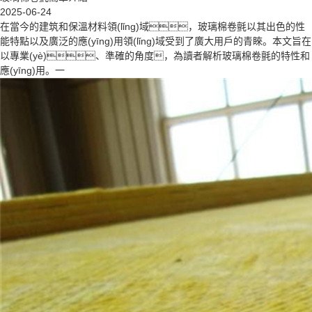
2025-06-24
在當今的建筑和保溫材料領(lǐng)域，玻璃棉卷氈以其出色的性
能特點以及廣泛的應(yīng)用領(lǐng)域受到了廣大用戶的青睞。本文旨在
以專業(yè)、準確的角度，為讀者解析玻璃棉卷氈的特性和
應(yīng)用。一