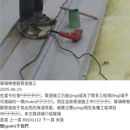
玻璃棉卷氈管道施工
2025-06-23
在當今社會，管道施工已經(jīng)成為了眾多工程領(lǐng)域不
可或缺的一環(huán)。而在這些管道施工中，玻璃棉卷
氈管道由于其出色的保溫性能，被廣泛應(yīng)用在各種工程項目
中。本文將詳細介紹玻璃
首頁
上一頁
8
9
10
11
12
下一頁
末頁
關(guān)于我們